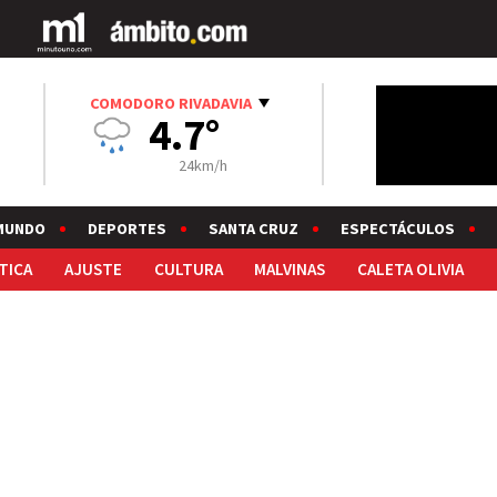
COMODORO RIVADAVIA
4.7°
24km/h
MUNDO
DEPORTES
SANTA CRUZ
ESPECTÁCULOS
TICA
AJUSTE
CULTURA
MALVINAS
CALETA OLIVIA