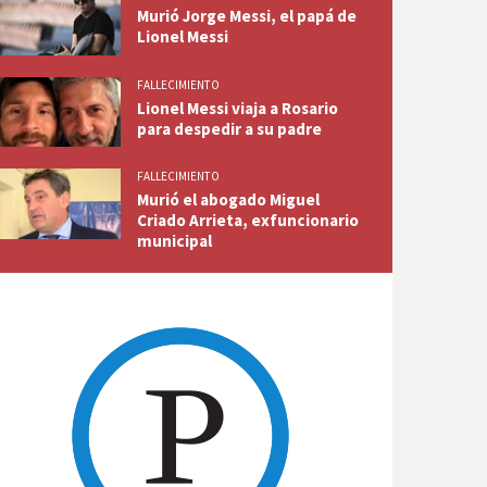
Murió Jorge Messi, el papá de
Lionel Messi
FALLECIMIENTO
Lionel Messi viaja a Rosario
para despedir a su padre
FALLECIMIENTO
Murió el abogado Miguel
Criado Arrieta, exfuncionario
municipal