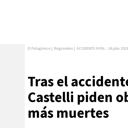
El Patagónico
|
Regionales
|
ACCIDENTE FATAL
-
24 julio 201
Tras el accident
Castelli piden o
más muertes