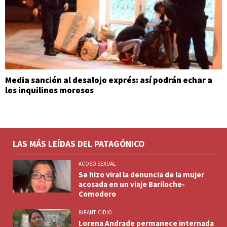
Media sanción al desalojo exprés: así podrán echar a
los inquilinos morosos
LAS MÁS LEÍDAS DEL PATAGÓNICO
ACOSO SEXUAL
Se hizo viral la denuncia de la mujer
acosada en un viaje Bariloche-
Comodoro
INFANTICIDIO
Lorena Andrade permanece internada