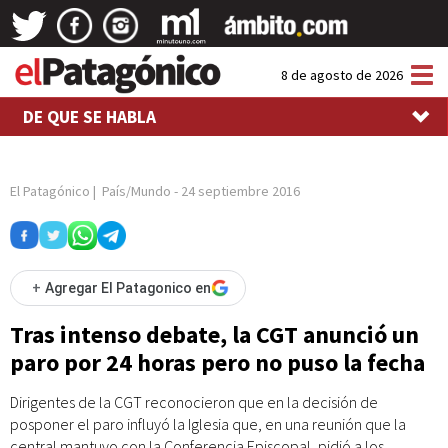
Tog
8 de agosto de 2026
nav
DE QUE SE HABLA
El Patagónico
|
País/Mundo
-
24 septiembre 2016
+
Agregar El Patagonico en
Tras intenso debate, la CGT anunció un
paro por 24 horas pero no puso la fecha
Dirigentes de la CGT reconocieron que en la decisión de
posponer el paro influyó la Iglesia que, en una reunión que la
central mantuvo con la Conferencia Episcopal, pidió a los