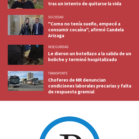
tras un intento de quitarse la vida
SOCIEDAD
"Como no tenía sueño, empecé a
consumir cocaína", afirmó Candela
Arizaga
INSEGURIDAD
Le dieron un botellazo a la salida de un
boliche y terminó hospitalizado
TRANSPORTE
Choferes de MR denuncian
condiciones laborales precarias y falta
de respuesta gremial