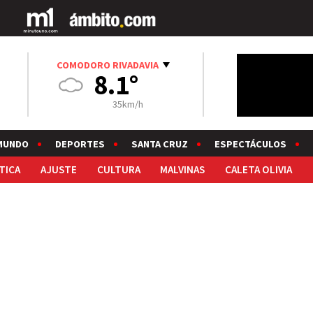
COMODORO RIVADAVIA
8.1°
35km/h
MUNDO
DEPORTES
SANTA CRUZ
ESPECTÁCULOS
TICA
AJUSTE
CULTURA
MALVINAS
CALETA OLIVIA