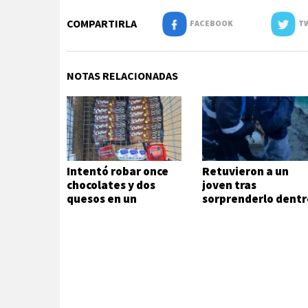
COMPARTIRLA
FACEBOOK
TW
NOTAS RELACIONADAS
Intentó robar once
Retuvieron a un
chocolates y dos
joven tras
quesos en un
sorprenderlo dentr
supermercado
de una vivienda