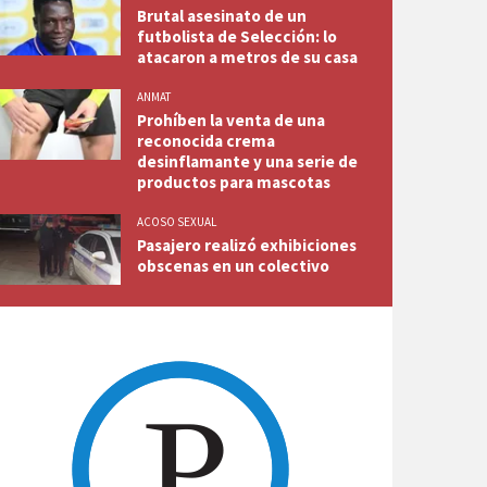
Brutal asesinato de un
futbolista de Selección: lo
atacaron a metros de su casa
ANMAT
Prohíben la venta de una
reconocida crema
desinflamante y una serie de
productos para mascotas
ACOSO SEXUAL
Pasajero realizó exhibiciones
obscenas en un colectivo