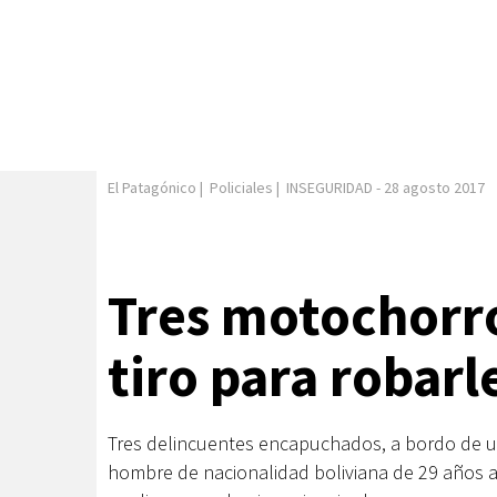
El Patagónico
|
Policiales
|
INSEGURIDAD
-
28 agosto 2017
Tres motochorro
tiro para robarl
Tres delincuentes encapuchados, a bordo de u
hombre de nacionalidad boliviana de 29 años al 