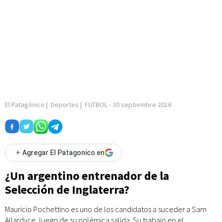
El Patagónico
|
Deportes
|
FUTBOL
-
30 septiembre 2016
+
Agregar El Patagonico en
¿Un argentino entrenador de la
Selección de Inglaterra?
Mauricio Pochettino es uno de los candidatos a suceder a Sam
Allardyce, luego de su polémica salida. Su trabajo en el