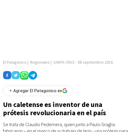
El Patagónico
|
Regionales
|
SANTA CRUZ
-
08 septiembre 2016
+
Agregar El Patagonico en
Un caletense es inventor de una
prótesis revolucionaria en el país
Se trata de Claudio Pedernera, quien junto a Paulo Graglia
fabricaron – en el marco de su trabajo de tesis - una prótesis para