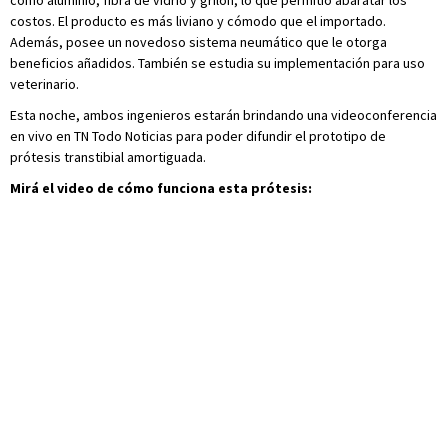
como aluminio, fibra de vidrio y grilón, lo que permitió abaratar los
costos. El producto es más liviano y cómodo que el importado.
Además, posee un novedoso sistema neumático que le otorga
beneficios añadidos. También se estudia su implementación para uso
veterinario.
Esta noche, ambos ingenieros estarán brindando una videoconferencia
en vivo en TN Todo Noticias para poder difundir el prototipo de
prótesis transtibial amortiguada.
Mirá el video de cómo funciona esta prótesis: