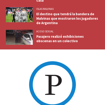
casa
ISLAS MALVINAS
El destino que tendrá la bandera de
Malvinas que mostraron los jugadores
de Argentina
ACOSO SEXUAL
Pasajero realizó exhibiciones
obscenas en un colectivo