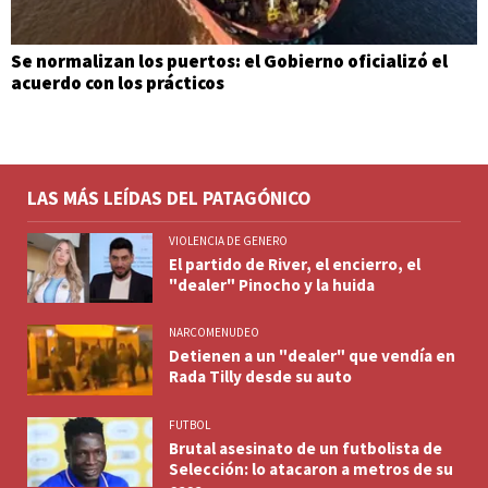
Se normalizan los puertos: el Gobierno oficializó el
acuerdo con los prácticos
LAS MÁS LEÍDAS DEL PATAGÓNICO
VIOLENCIA DE GENERO
El partido de River, el encierro, el
"dealer" Pinocho y la huida
NARCOMENUDEO
Detienen a un "dealer" que vendía en
Rada Tilly desde su auto
FUTBOL
Brutal asesinato de un futbolista de
Selección: lo atacaron a metros de su