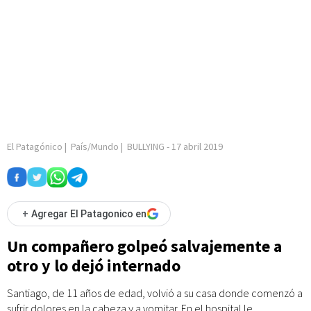
El Patagónico
|
País/Mundo
|
BULLYING
-
17 abril 2019
+
Agregar El Patagonico en
Un compañero golpeó salvajemente a
otro y lo dejó internado
Santiago, de 11 años de edad, volvió a su casa donde comenzó a
sufrir dolores en la cabeza y a vomitar. En el hospital le