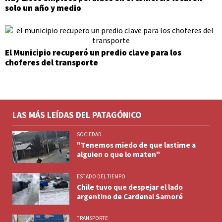
solo un año y medio
El Municipio recuperó un predio clave para los
choferes del transporte
LAS MÁS LEÍDAS DEL PATAGÓNICO
SOCIEDAD
"Tenemos miedo de que lastime a
alguien o que lo maten"
ESTADO DEL TIEMPO
Chile tuvo que despejar el lado
argentino de Cardenal Samoré
TRANSPORTE