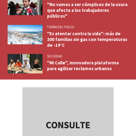
"No vamos a ser cómplices de la usura
que afecta a los trabajadores
públicos"
TIERRA DEL FUEGO
"Es atentar contra la vida": más de
300 familias sin gas con temperaturas
de -19°C
SOCIEDAD
"Mi Calle", innovadora plataforma
para agilizar reclamos urbanos