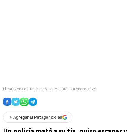
El Patagónico
|
Policiales
|
FEMICIDIO
-
24 enero 2025
+
Agregar El Patagonico en
Un policía mató a su tía, quiso escapar y