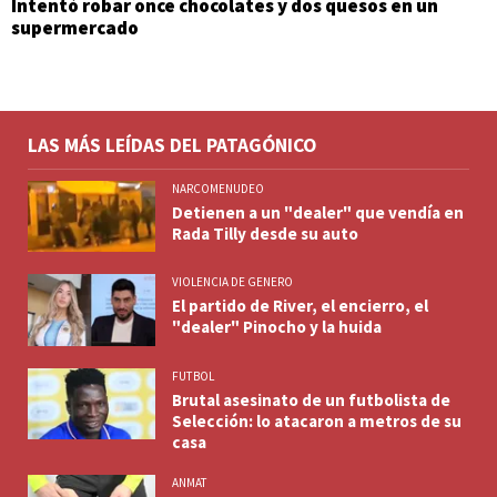
Intentó robar once chocolates y dos quesos en un
supermercado
LAS MÁS LEÍDAS DEL PATAGÓNICO
NARCOMENUDEO
Detienen a un "dealer" que vendía en
Rada Tilly desde su auto
VIOLENCIA DE GENERO
El partido de River, el encierro, el
"dealer" Pinocho y la huida
FUTBOL
Brutal asesinato de un futbolista de
Selección: lo atacaron a metros de su
casa
ANMAT