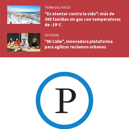
TIERRA DEL FUEGO
"Es atentar contra la vida": más de
300 familias sin gas con temperaturas
de -19°C
SOCIEDAD
"Mi Calle", innovadora plataforma
para agilizar reclamos urbanos