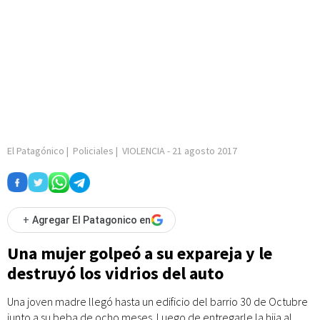
El Patagónico
|
Policiales
|
VIOLENCIA
-
21 agosto 2017
+
Agregar El Patagonico en
Una mujer golpeó a su expareja y le
destruyó los vidrios del auto
Una joven madre llegó hasta un edificio del barrio 30 de Octubre
junto a su beba de ocho meses. Luego de entregarle la hija al