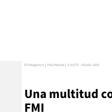
El Patagónico
|
País/Mundo
|
AJUSTE
-
09 julio 2018
Una multitud con
FMI