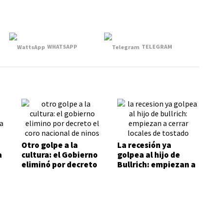
WHATSAPP
TELEGRAM
Otro golpe a la
La recesión ya
a
cultura: el Gobierno
golpea al hijo de
eliminó por decreto
Bullrich: empiezan a
i
el Coro Nacional de
cerrar locales de
Niños
Tostado