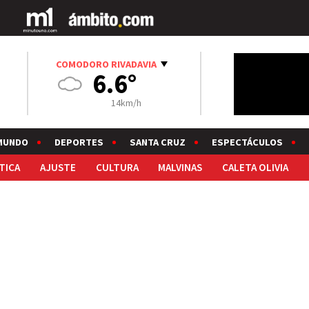
COMODORO RIVADAVIA
6.6°
14km/h
MUNDO
DEPORTES
SANTA CRUZ
ESPECTÁCULOS
TICA
AJUSTE
CULTURA
MALVINAS
CALETA OLIVIA