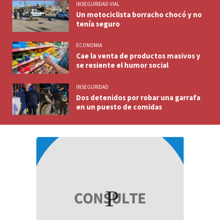
INSEGURIDAD VIAL
Un motociclista borracho chocó y no
tenía seguro
ECONOMIA
Cae la venta de productos masivos y
se resiente el humor social
INSEGURIDAD
Dos detenidos por robar una garrafa
en un puesto de comidas