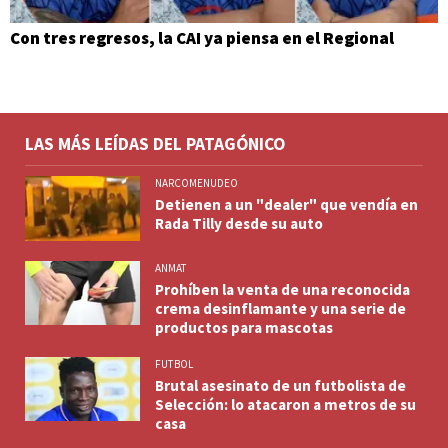
Con tres regresos, la CAI ya piensa en el Regional
LAS MÁS LEÍDAS DEL PATAGÓNICO
NARCOMENUDEO
Detienen a un "dealer" que vendía en
Rada Tilly desde su auto
ANMAT
Prohíben la venta de una reconocida
crema desinflamante y una serie de
productos para mascotas
FUTBOL
Brutal asesinato de un futbolista de
Selección: lo atacaron a metros de su
casa