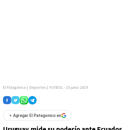
El Patagónico
|
Deportes
|
FUTBOL
-
15 junio 2019
+
Agregar El Patagonico en
Uruguay mide su poderío ante Ecuador