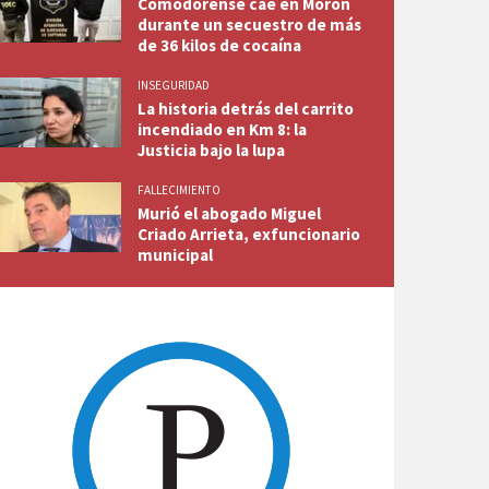
Comodorense cae en Morón
durante un secuestro de más
de 36 kilos de cocaína
INSEGURIDAD
La historia detrás del carrito
incendiado en Km 8: la
Justicia bajo la lupa
FALLECIMIENTO
Murió el abogado Miguel
Criado Arrieta, exfuncionario
municipal