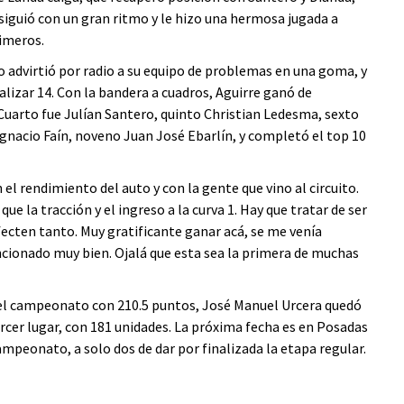
siguió con un gran ritmo y le hizo una hermosa jugada a
imeros.
no advirtió por radio a su equipo de problemas en una goma, y
alizar 14. Con la bandera a cuadros, Aguirre ganó de
 Cuarto fue Julían Santero, quinto Christian Ledesma, sexto
gnacio Faín, noveno Juan José Ebarlín, y completó el top 10
l rendimiento del auto y con la gente que vino al circuito.
ue la tracción y el ingreso a la curva 1. Hay que tratar de ser
afecten tanto. Muy gratificante ganar acá, se me venía
ncionado muy bien. Ojalá que esta sea la primera de muchas
del campeonato con 210.5 puntos, José Manuel Urcera quedó
rcer lugar, con 181 unidades. La próxima fecha es en Posadas
campeonato, a solo dos de dar por finalizada la etapa regular.