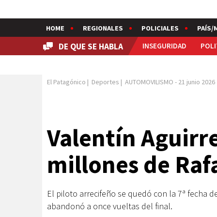
HOME
REGIONALES
POLICIALES
PAÍS/
DE QUE SE HABLA
INSEGURIDAD
POLI
El Patagónico
|
Deportes
|
AUTOMOVILISMO
-
21 junio 2026
Valentín Aguirre
millones de Raf
El piloto arrecifeño se quedó con la 7ª fecha
abandonó a once vueltas del final.