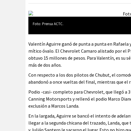
Foto: Prensa ACTC.
Valentín Aguirre ganó de punta a punta en Rafaela 
mítico óvalo. El Chevrolet Camaro alistado por el P
obtuvo 15 millones de pesos. Para Valentín, es su s
más de dos años.
Con respecto a los dos pilotos de Chubut, el comod
abandonó a once vueltas del final, mientras que el r
Podio -casi- completo para Chevrolet, que llegó a 3
Canning Motorsports y rellenó el podio Marco Diand
exclusión a Marcos Landa.
En la largada, Aguirre se bancó el intento de adela
llegar a la segunda chicana del trazado, Landa, que 
y Julián Santero le sacaron el lugar. Esto no hizo q