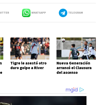
ITTER
WHATSAPP
TELEGRAM
n
Tigre le asestó otro
Nueva Generación
duro golpe a River
arrancó el Clausura
de
del ascenso
ganándole al
campeón