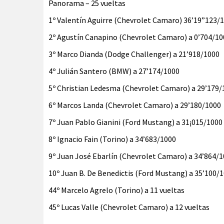
Panorama – 25 vueltas
1º Valentín Aguirre (Chevrolet Camaro) 36’19”123/
2º Agustín Canapino (Chevrolet Camaro) a 0’704/10
3º Marco Dianda (Dodge Challenger) a 21’918/1000
4º Julián Santero (BMW) a 27’174/1000
5º Christian Ledesma (Chevrolet Camaro) a 29’179/
6º Marcos Landa (Chevrolet Camaro) a 29’180/1000
7º Juan Pablo Gianini (Ford Mustang) a 31¡015/1000
8º Ignacio Fain (Torino) a 34’683/1000
9º Juan José Ebarlín (Chevrolet Camaro) a 34’864/
10º Juan B. De Benedictis (Ford Mustang) a 35’100/
44º Marcelo Agrelo (Torino) a 11 vueltas
45º Lucas Valle (Chevrolet Camaro) a 12 vueltas