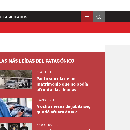
CLASIFICADOS
LAS MÁS LEÍDAS DEL PATAGÓNICO
CIPOLLETTI
Pacto suicida de un
matrimonio que no podía
afrontar las deudas
TRANSPORTE
A ocho meses de jubilarse,
quedó afuera de MR
NARCOTRAFICO