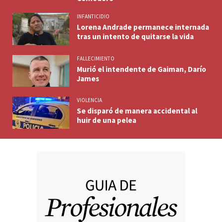
INFANTICIDIO
Lorena Andrade permanece internada
tras un intento de quitarse la vida
FALLECIMIENTO
Murió el intendente de Gaiman, Darío
James
VIOLENCIA
Se disparó de manera accidental al
huir de una pelea