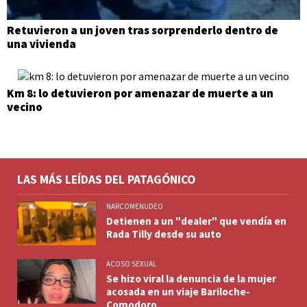
Retuvieron a un joven tras sorprenderlo dentro de
una vivienda
Km 8: lo detuvieron por amenazar de muerte a un
vecino
LAS MÁS LEÍDAS DEL PATAGÓNICO
NARCOMENUDEO
Detienen a un "dealer" que vendía en
Rada Tilly desde su auto
ACOSO SEXUAL
Se hizo viral la denuncia de la mujer
acosada en un viaje Bariloche-
Comodoro