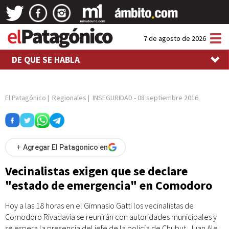
Tog
7 de agosto de 2026
nav
DE QUE SE HABLA
El Patagónico
|
Regionales
|
INSEGURIDAD
-
08 septiembre 2016
+
Agregar El Patagonico en
Vecinalistas exigen que se declare
"estado de emergencia" en Comodoro
Hoy a las 18 horas en el Gimnasio Gatti los vecinalistas de
Comodoro Rivadavia se reunirán con autoridades municipales y
se espera la presencia del jefe de la policía de Chubut, Juan Ale