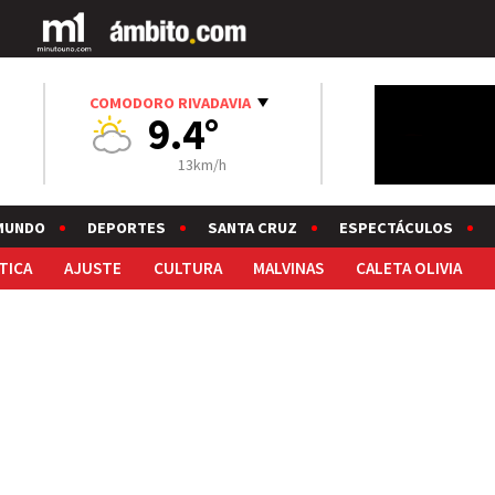
COMODORO RIVADAVIA
9.4°
13km/h
MUNDO
DEPORTES
SANTA CRUZ
ESPECTÁCULOS
TICA
AJUSTE
CULTURA
MALVINAS
CALETA OLIVIA