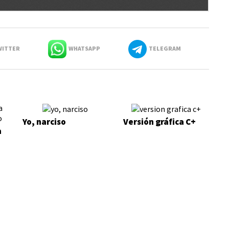
ITTER
WHATSAPP
TELEGRAM
Yo, narciso
Versión gráfica C+
a