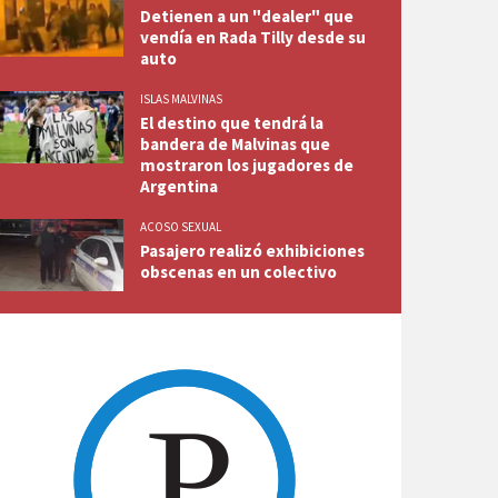
Detienen a un "dealer" que
vendía en Rada Tilly desde su
auto
ISLAS MALVINAS
El destino que tendrá la
bandera de Malvinas que
mostraron los jugadores de
Argentina
ACOSO SEXUAL
Pasajero realizó exhibiciones
obscenas en un colectivo