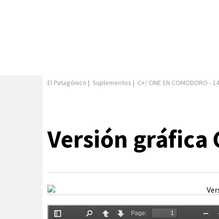
El Patagónico
|
Suplementos
|
C+/ CINE EN COMODORO
-
1
Versión gráfica 