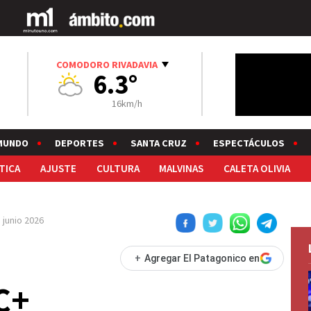
COMODORO RIVADAVIA
6.3°
16km/h
MUNDO
DEPORTES
SANTA CRUZ
ESPECTÁCULOS
TICA
AJUSTE
CULTURA
MALVINAS
CALETA OLIVIA
 junio 2026
+
Agregar El Patagonico en
C+