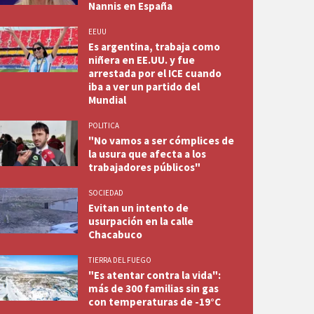
Nannis en España
EEUU
Es argentina, trabaja como
niñera en EE.UU. y fue
arrestada por el ICE cuando
iba a ver un partido del
Mundial
POLITICA
"No vamos a ser cómplices de
la usura que afecta a los
trabajadores públicos"
SOCIEDAD
Evitan un intento de
usurpación en la calle
Chacabuco
TIERRA DEL FUEGO
"Es atentar contra la vida":
más de 300 familias sin gas
con temperaturas de -19°C