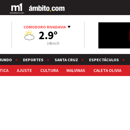
COMODORO RIVADAVIA
2.9°
24km/h
MUNDO
DEPORTES
SANTA CRUZ
ESPECTÁCULOS
TICA
AJUSTE
CULTURA
MALVINAS
CALETA OLIVIA