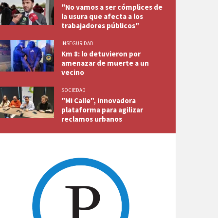
"No vamos a ser cómplices de
la usura que afecta a los
trabajadores públicos"
INSEGURIDAD
Km 8: lo detuvieron por
amenazar de muerte a un
vecino
SOCIEDAD
"Mi Calle", innovadora
plataforma para agilizar
reclamos urbanos