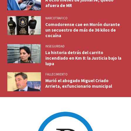
afuera de MR
NARCOTRAFICO
Comodorense cae en Morón durante
un secuestro de más de 36 kilos de
cocaína
INSEGURIDAD
La historia detrás del carrito
incendiado en Km 8: la Justicia bajo la
lupa
FALLECIMIENTO
Murió el abogado Miguel Criado
Arrieta, exfuncionario municipal