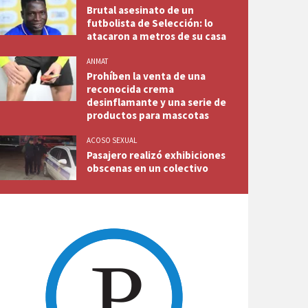
Brutal asesinato de un
futbolista de Selección: lo
atacaron a metros de su casa
ANMAT
Prohíben la venta de una
reconocida crema
desinflamante y una serie de
productos para mascotas
ACOSO SEXUAL
Pasajero realizó exhibiciones
obscenas en un colectivo