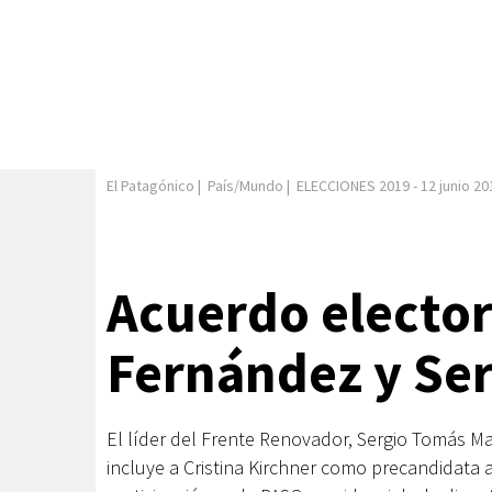
El Patagónico
|
País/Mundo
|
ELECCIONES 2019
-
12 junio 20
Acuerdo elector
Fernández y Se
El líder del Frente Renovador, Sergio Tomás Ma
incluye a Cristina Kirchner como precandidata a