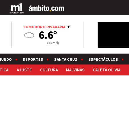
COMODORO RIVADAVIA
6.6°
14km/h
MUNDO
DEPORTES
SANTA CRUZ
ESPECTÁCULOS
TICA
AJUSTE
CULTURA
MALVINAS
CALETA OLIVIA