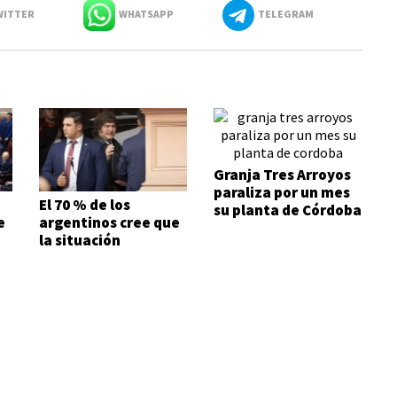
ITTER
WHATSAPP
TELEGRAM
Granja Tres Arroyos
paraliza por un mes
El 70 % de los
su planta de Córdoba
e
argentinos cree que
la situación
económica es mala