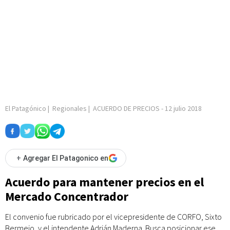
El Patagónico
|
Regionales
|
ACUERDO DE PRECIOS
-
12 julio 2018
+
Agregar El Patagonico en
Acuerdo para mantener precios en el
Mercado Concentrador
El convenio fue rubricado por el vicepresidente de CORFO, Sixto
Bermejo, y el intendente Adrián Maderna. Busca posicionar ese