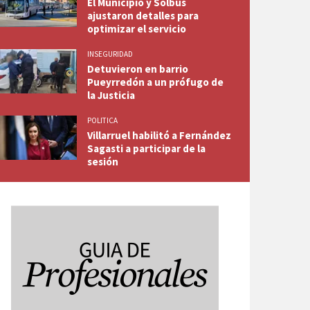
El Municipio y Solbus
ajustaron detalles para
optimizar el servicio
INSEGURIDAD
Detuvieron en barrio
Pueyrredón a un prófugo de
la Justicia
POLITICA
Villarruel habilitó a Fernández
Sagasti a participar de la
sesión