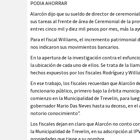
PODIA AHORRAR
Alarcón dijo que su sueldo de director de ceremonial
sus tareas al frente de área de Ceremonial de la pr
entres cinco mil y diez mil pesos por mes, más la ay
Para el fiscal Williams, el incremento patrimonial d
nos indicaron sus movimientos bancarios.
En la apertura de la investigación contra el exfuncio
la ubicación de cada uno de ellos. Se trata de la lla
hechos expuestos por los fiscales Rodríguez y Willi
En ese trabajo, los fiscales recuerdan que Alarcón 
funcionario público, primero bajo la órbita municip
comienzo en la Municipalidad de Trevelin, para lue
gobernador Mario Das Neves hasta su deceso, en el Á
notorio conocimiento”.
Los fiscales dejan en claro que Alarcón no conto c
la Municipalidad de Trevelin, en su adscripción al IP
propiedades que tiene a su nombre.