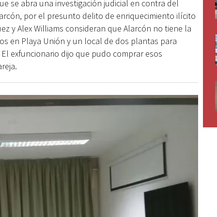
ue se abra una investigación judicial en contra del
arcón, por el presunto delito de enriquecimiento ilícito
ez y Alex Williams consideran que Alarcón no tiene la
os en Playa Unión y un local de dos plantas para
 El exfuncionario dijo que pudo comprar esos
reja.