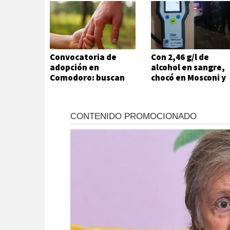
Convocatoria de
Con 2,46 g/l de
adopción en
alcohol en sangre,
Comodoro: buscan
chocó en Mosconi y
un hogar para un
fue demorado
niño de 9 años