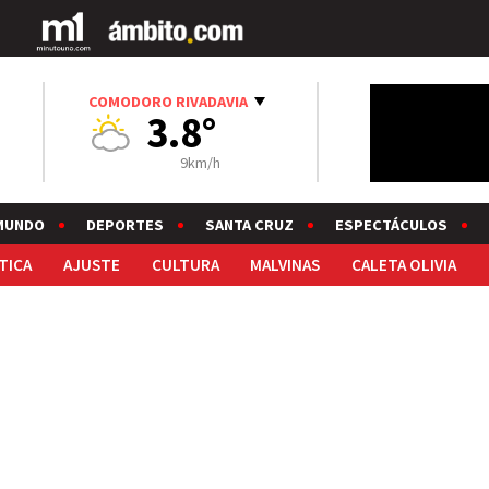
COMODORO RIVADAVIA
3.8°
9km/h
MUNDO
DEPORTES
SANTA CRUZ
ESPECTÁCULOS
TICA
AJUSTE
CULTURA
MALVINAS
CALETA OLIVIA