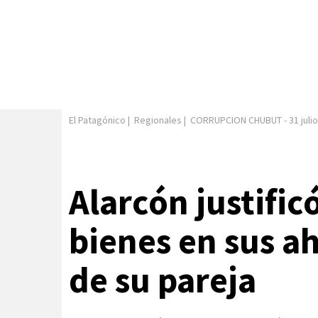
El Patagónico
|
Regionales
|
CORRUPCION CHUBUT
-
31 juli
Alarcón justific
bienes en sus ah
de su pareja