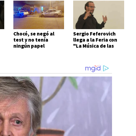
Chocó, se negó al
Sergio Feferovich
test y no tenía
llega a la Feria con
ningún papel
"La Música de las
Ideas"