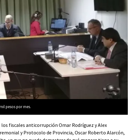
mil pesos por mes.
e los fiscales anticorrupción Omar Rodríguez y Alex
 Ceremonial y Protocolo de Provincia, Oscar Roberto Alarcón,
ícito, ya que no puede demostrar de qué manera tiene a su