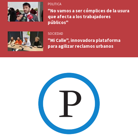
POLITICA
"No vamos a ser cómplices de la usura
que afecta a los trabajadores
públicos"
SOCIEDAD
"Mi Calle", innovadora plataforma
para agilizar reclamos urbanos