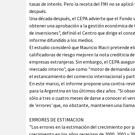
tasas de interés. Pero la receta del FMI no se aplic
después.
Una década después, el CEPA advierte que el Fondo v
obtener una aprobación a la gestión económica de 
de inversiones", definió el Centro que dirige el con
informe difundido a los medios.
El estudio consideró que Mauricio Macri pretende el
calificadoras de riesgo mejoren la nota crediticia del
empresas extranjeras. Sin embargo, el CEPA aseguró
mercado interno", que como "motor de demanda cons
el estancamiento del comercio internacional y part
En este marco, el informe propone una contra-revis
para la Argentina en los últimos diez años. "Si obs
sólo a tres o cuatro meses de darse a conocer el ve
de 'errores' que, no obstante, mantienen una llamat
ERRORES DE ESTIMACION
"Los errores en la estimación del crecimiento por p
crecimiento en los años recesivos de 2000, 2001 y 