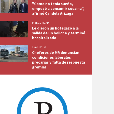
"Como no tenía sueño,
empecé a consumir cocaína",
afirmó Candela Arizaga
INSEGURIDAD
Le dieron un botellazo a la
salida de un boliche y terminó
hospitalizado
TRANSPORTE
Choferes de MR denuncian
condiciones laborales
precarias y falta de respuesta
gremial