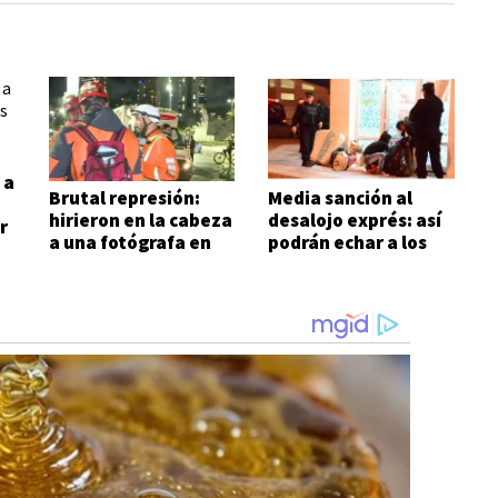
 a
Brutal represión:
Media sanción al
hirieron en la cabeza
desalojo exprés: así
r
a una fotógrafa en
podrán echar a los
las inmediaciones
inquilinos morosos
del Congreso