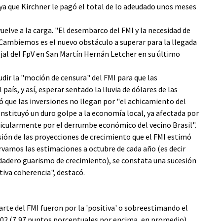
ó ya que Kirchner le pagó el total de lo adeudado unos meses
uelve a la carga. "El desembarco del FMI y la necesidad de
Cambiemos es el nuevo obstáculo a superar para la llegada
cejal del FpV en San Martín Hernán Letcher en su último
udir la "moción de censura" del FMI para que las
 país, y así, esperar sentado la lluvia de dólares de las
 que las inversiones no llegan por "el achicamiento del
tituyó un duro golpe a la economía local, ya afectada por
icularmente por el derrumbe económico del vecino Brasil".
ión de las proyecciones de crecimiento que el FMI estimó
ervamos las estimaciones a octubre de cada año (es decir
rdadero guarismo de crecimiento), se constata una sucesión
iva coherencia", destacó.
arte del FMI fueron por la 'positiva' o sobreestimando el
2002 (7,97 puntos porcentuales por encima, en promedio)