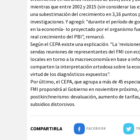
mientras que entre 2002 y 2015 (sin considerar las 
una subestimación del crecimiento en 3,16 puntos 
investigaciones. Y agregó: "durante el período de g
en la economía- lo proyectado por el organismo fu
real crecimiento del PBI", remarcó.
Según el CEPA existe una explicación. "La 'revision
sendas reuniones de representantes del FMI con eco
locales en torno a la macroeconomía en base a inf
comparten la interpretación ortodoxa sobre la eco
virtud de los diagnósticos expuestos".
Por último, el CEPA, que agrupa a más de 45 especial
FMI propondrá al Gobierno en noviembre próximo, cu
postkirchnerismo: devaluación, aumento de tarifas, a
subsidios distorsivos.
COMPARTIRLA
FACEBOOK
TW