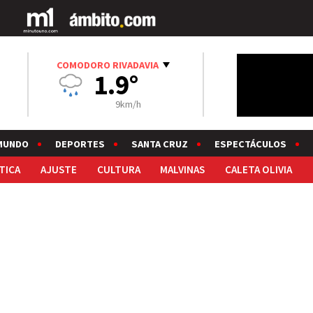
COMODORO RIVADAVIA
1.9°
9km/h
MUNDO
DEPORTES
SANTA CRUZ
ESPECTÁCULOS
TICA
AJUSTE
CULTURA
MALVINAS
CALETA OLIVIA