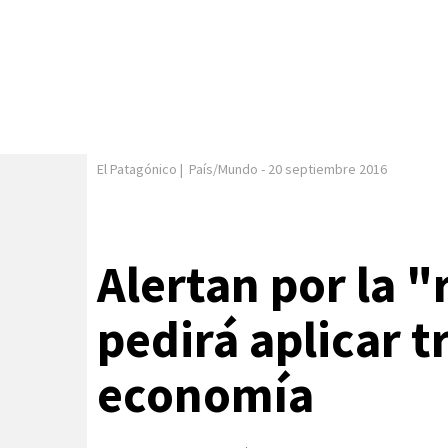
El Patagónico
|
País/Mundo
-
20 septiembre 2016
Alertan por la "
pedirá aplicar tr
economía