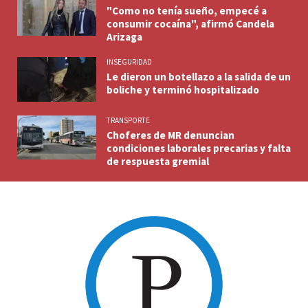
"Como no tenía sueño, empecé a
consumir cocaína", afirmó Candela
Arizaga
INSEGURIDAD
Le dieron un botellazo a la salida de un
boliche y terminó hospitalizado
TRANSPORTE
Choferes de MR denuncian
condiciones laborales precarias y falta
de respuesta gremial