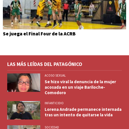
Se juega el Final Four de la ACRB
LAS MÁS LEÍDAS DEL PATAGÓNICO
ACOSO SEXUAL
Se hizo viral la denuncia de la mujer
acosada en un viaje Bariloche-
Comodoro
INFANTICIDIO
Lorena Andrade permanece internada
tras un intento de quitarse la vida
SOCIEDAD