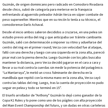
Guzmán, de origen dominicano pero radicado en Comodoro Rivadavia
desde chico, subió de categoría para meterse en la franquicia
enfrentando al aguerrido peleador Adrián Verza en súper combate de
peso superwelter. Mientras que en su rincón lo tenía a su técnico, el
comodorense Darío Achaval.
Desde el inicio ambos salieron decididos a cruzarse, en una pelea sin
estudio previo arriba del ring y que anticipaba ser trámite cambiante.
Guzmán, salió con determinación a imponer su ritmo y adueñarse del
centro del ring en el primer round; Verza con velocidad fue al ataque,
falló con una derecha y luego con una izquierda en la zona alta, pareció
pisar mal con la pierna derecha. Luego Guzmán con los jabs buscaba
mantener la distancia, pero Verza decidió jugarse en el cara a cara y
llevar a su rival contra la cuerdas sin medir la potencia del patagónico.
“La Mantarraya”, le metió un cross fulminante de derecha en la
mandíbula que repitió con la misma mano en la zona alta, Verza cayó
contra las tablas del ring. Luego, tras la cuenta de proyección no pudo
seguir en pelea y todo se terminó en 15”.
El triunfo arrollador de "Anthony" Guzmán lo dejó como ganador de la
Copa K1 Rules y lo pone como uno de los púgiles con alta proyección
del Main Event Championship del futuro, y sin dudas en otras carteleras