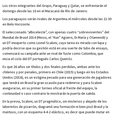
Los otros integrantes del Grupo, Paraguay y Qatar, se enfrentarán el
domingo desde las 16 en el Maracaná de Río de Janeiro.
Los paraguayos serán rivales de Argentina el miércoles desde las 21:30
en Belo Horizonte.
El seleccionado “albiceleste”, con apenas cuatro “sobrevivientes” del
Mundial de Brasil 2014 (Messi, el “Kun” Agüero, Di María y Otamendi) y
un DT inexperto como Lionel Scaloni, cuya tarea es mirada con lupa y
podría decirse que su gestión está en una suerte de tubo de ensayo,
comenzará su campaña ante un rival de fuste como Colombia, que
inicia el ciclo del DT portugués Carlos Queiróz.
Es que 26 años sin títulos y dos finales perdidas, ambas ante los
chilenos y por penales, primero en Chile (2015) y luego en los Estados
Unidos (2016), es un estigma pesado para una generación de jugadores
que tendrá en Brasil la gran ocasión para redimirse y para Scaloni
asegurarse, en su primer torneo oficial al frente del equipo, la
continuidad o caso contrario le mostrarán la puerta de salida.
En la previa, Scaloni, un DT pragmático, sin misterios y alejado de los
laberintos de pizarrón, diagramó una formación ni bien pisó Brasil y la
mantuvo, con un esquema 4-4-2 elástico, es decir que puede mutar en