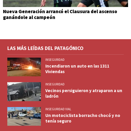
Nueva Generación arrancó el Clausura del ascenso
ganándole al campeón
LAS MÁS LEÍDAS DEL PATAGÓNICO
INSEGURIDAD
Incendiaron un auto en las 1311
Viviendas
INSEGURIDAD
Vecinos persiguieron y atraparon a un
ladrón
INSEGURIDAD VIAL
Un motociclista borracho chocó y no
tenía seguro