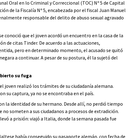
al Oral en lo Criminal y Correccional (TOC) Nº 5 de Capital
ión de la Fiscalía Nº 5, encabezada por el fiscal Juan Manuel
penalmente responsable del delito de abuso sexual agravado
se conoció que el joven acordó un encuentro en la casa de la
ón de citas Tinder. De acuerdo a las actuaciones,
entida, pero en determinado momento, el acusado se quitó
egara a continuar. A pesar de su postura, él la sujetó del
ubierto su fuga
el joven realizó los trámites de su ciudadanía alemana.
on su captura, ya no se encontraba en el país.
on la identidad de su hermano. Desde allí, no perdió tiempo
 no someten a sus ciudadanos a procesos de extradición.
evó a prisión: viajó a Italia, donde la semana pasada fue
Maltese había conseguido su pasaporte alemán, con fecha de