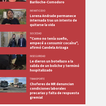
Bariloche-Comodoro
INFANTICIDIO
Lorena Andrade permanece
internada tras un intento de
quitarse la vida
SOCIEDAD
"Como no tenía sueño,
empecé a consumir cocaína",
afirmó Candela Arizaga
INSEGURIDAD
Le dieron un botellazo a la
salida de un boliche y terminó
hospitalizado
TRANSPORTE
Choferes de MR denuncian
condiciones laborales
precarias y falta de respuesta
gremial