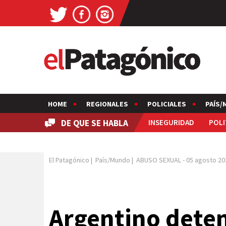
HOME
REGIONALES
POLICIALES
PAÍS/
DE QUE SE HABLA
INSEGURIDAD
POLI
El Patagónico
|
País/Mundo
|
ABUSO SEXUAL
-
05 agosto 20
Argentino deten