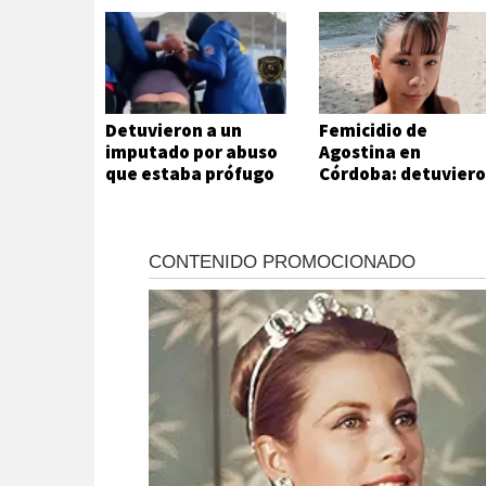
Detuvieron a un
Femicidio de
imputado por abuso
Agostina en
que estaba prófugo
Córdoba: detuvier
a dos inquilinos de
Barrelier