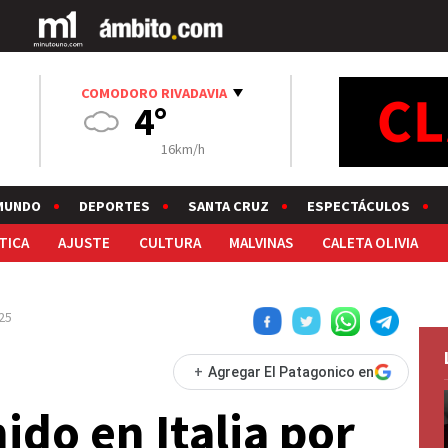
COMODORO RIVADAVIA
4°
16km/h
MUNDO
DEPORTES
SANTA CRUZ
ESPECTÁCULOS
TICA
AJUSTE
CULTURA
MALVINAS
CALETA OLIVIA
25
+
Agregar El Patagonico en
ido en Italia por