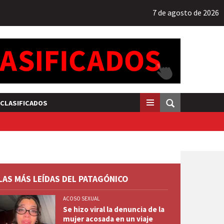
7 de agosto de 2026
CLASIFICADOS
LAS MÁS LEÍDAS DEL PATAGÓNICO
ACOSO SEXUAL
Se hizo viral la denuncia de la
mujer acosada en un viaje