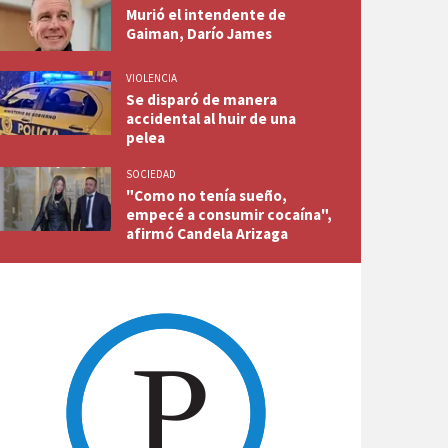
Murió el intendente de
Gaiman, Darío James
VIOLENCIA
Se disparó de manera
accidental al huir de una
pelea
SOCIEDAD
"Como no tenía sueño,
empecé a consumir cocaína",
afirmó Candela Arizaga