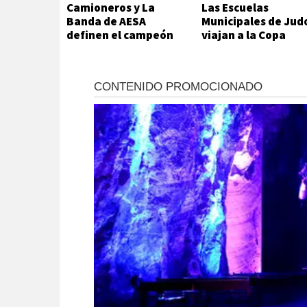
Camioneros y La
Las Escuelas
Banda de AESA
Municipales de Jud
definen el campeón
viajan a la Copa
del futsal local
Hikari en Viedma