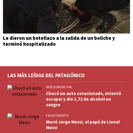
Le dieron un botellazo a la salida de un boliche y
terminó hospitalizado
LAS MÁS LEÍDAS DEL PATAGÓNICO
INSEGURIDAD VIAL
Chocó un auto estacionado, intentó
escapar y dio 1,72 de alcohol en
sangre
FALLECIMIENTO
Murió Jorge Messi, el papá de Lionel
Messi