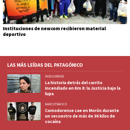
Instituciones de newcom recibieron material
deportivo
LAS MÁS LEÍDAS DEL PATAGÓNICO
INSEGURIDAD
La historia detrás del carrito
incendiado en Km 8: la Justicia bajo la
lupa
NARCOTRAFICO
Comodorense cae en Morón durante
un secuestro de más de 36 kilos de
cocaína