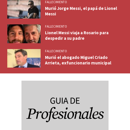
FALLECIMIENTO
Murió Jorge Messi, el papá de Lionel
Messi
FALLECIMIENTO
Lionel Messi viaja a Rosario para
despedir a su padre
FALLECIMIENTO
Murió el abogado Miguel Criado
Arrieta, exfuncionario municipal