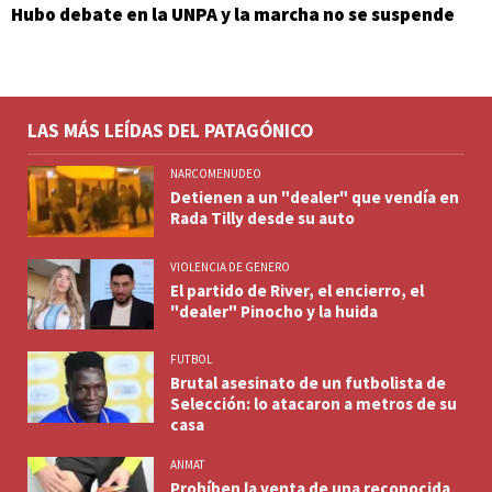
Hubo debate en la UNPA y la marcha no se suspende
LAS MÁS LEÍDAS DEL PATAGÓNICO
NARCOMENUDEO
Detienen a un "dealer" que vendía en
Rada Tilly desde su auto
VIOLENCIA DE GENERO
El partido de River, el encierro, el
"dealer" Pinocho y la huida
FUTBOL
Brutal asesinato de un futbolista de
Selección: lo atacaron a metros de su
casa
ANMAT
Prohíben la venta de una reconocida