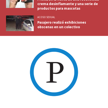
crema desinflamante y una serie de
productos para mascotas
ACOSO SEXUAL
Pasajero realizó exhibiciones
obscenas en un colectivo