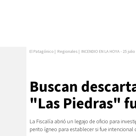
El Patagónico
|
Regionales
|
INCENDIO EN LA HOYA
-
25 juli
Buscan descartar
"Las Piedras" f
La Fiscalía abrió un legajo de oficio para invest
perito ígneo para establecer si fue intencional