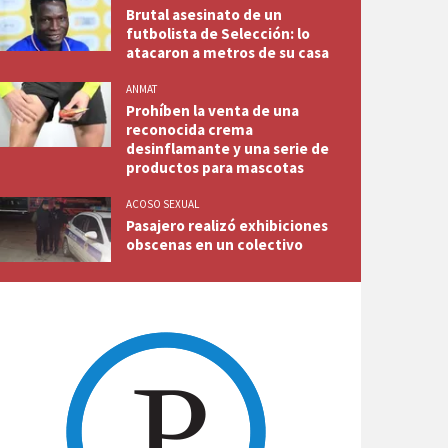
Brutal asesinato de un
futbolista de Selección: lo
atacaron a metros de su casa
ANMAT
Prohíben la venta de una
reconocida crema
desinflamante y una serie de
productos para mascotas
ACOSO SEXUAL
Pasajero realizó exhibiciones
obscenas en un colectivo