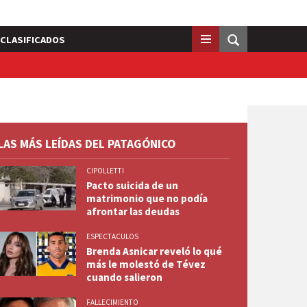
CLASIFICADOS
LAS MÁS LEÍDAS DEL PATAGÓNICO
CIPOLLETTI
Pacto suicida de un
matrimonio que no podía
afrontar las deudas
ESPECTACULOS
Brenda Asnicar reveló lo qué
más le molestó de Tévez
cuando salieron
FALLECIMIENTO