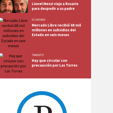
Lionel Messi viaja a Rosario
para despedir a su padre
ECONOMIA
Mercado Libre recibió 68 mil
millones en subsidios del
Estado en seis meses
TRANSITO
Hay que circular con
precaución por Las Torres