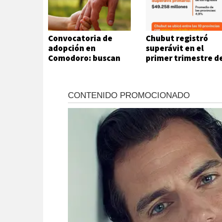
Convocatoria de
Chubut registró
adopción en
superávit en el
Comodoro: buscan
primer trimestre d
un hogar para un
2026
niño de 9 años