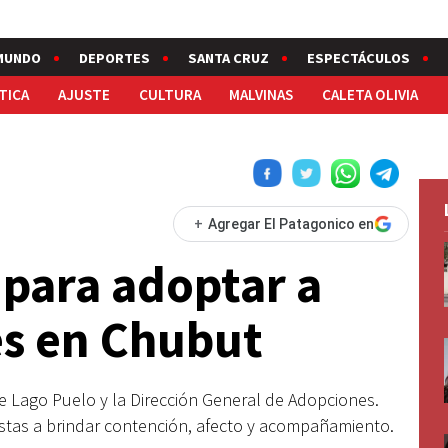
MUNDO
DEPORTES
SANTA CRUZ
ESPECTÁCULOS
TICA
AJUSTE
CULTURA
MALVINAS
CALETA OLIVIA
+
Agregar El Patagonico en
 para adoptar a
es en Chubut
e Lago Puelo y la Dirección General de Adopciones.
uestas a brindar contención, afecto y acompañamiento.