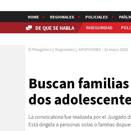
HOME
REGIONALES
POLICIALES
PAÍS/
DE QUE SE HABLA
INSEGURIDAD
POLI
El Patagónico
|
Regionales
|
ADOPCIONES
-
21 mayo 2026
Buscan familias
dos adolescent
La convocatoria fue realizada por el Juzgado d
Está dirigida a personas solas o familias disp