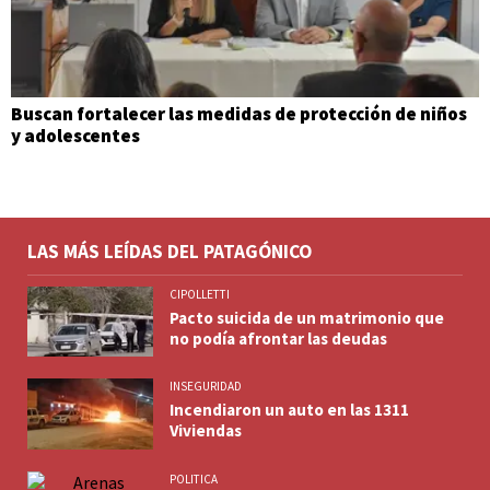
Buscan fortalecer las medidas de protección de niños
y adolescentes
LAS MÁS LEÍDAS DEL PATAGÓNICO
CIPOLLETTI
Pacto suicida de un matrimonio que
no podía afrontar las deudas
INSEGURIDAD
Incendiaron un auto en las 1311
Viviendas
POLITICA