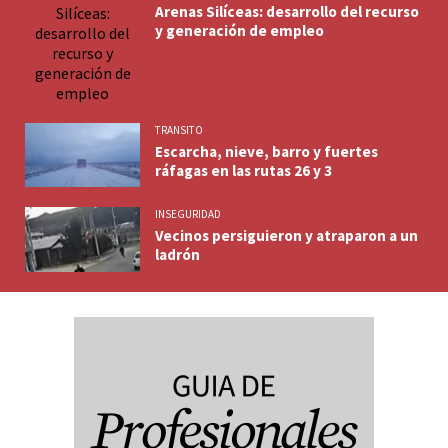
Arenas Silíceas: desarrollo del recurso
y generación de empleo
TRANSITO
Escarcha, nieve, barro y fuertes
ráfagas en las rutas 26 y 3
INSEGURIDAD
Vecinos persiguieron y atraparon a un
ladrón