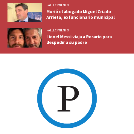
FALLECIMIENTO
Murió el abogado Miguel Criado
Arrieta, exfuncionario municipal
FALLECIMIENTO
Lionel Messi viaja a Rosario para
despedir a su padre