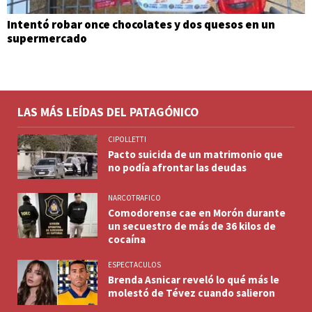
Intentó robar once chocolates y dos quesos en un
supermercado
LAS MÁS LEÍDAS DEL PATAGÓNICO
CIPOLLETTI
Pacto suicida de un matrimonio que
no podía afrontar las deudas
NARCOTRAFICO
Comodorense cae en Morón durante
un secuestro de más de 36 kilos de
cocaína
ESPECTACULOS
Brenda Asnicar reveló lo qué más le
molestó de Tévez cuando salieron