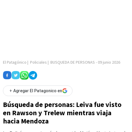
El Patagónico
|
Policiales
|
BUSQUEDA DE PERSONAS
-
09 junio 2026
+
Agregar El Patagonico en
Búsqueda de personas: Leiva fue visto
en Rawson y Trelew mientras viaja
hacia Mendoza