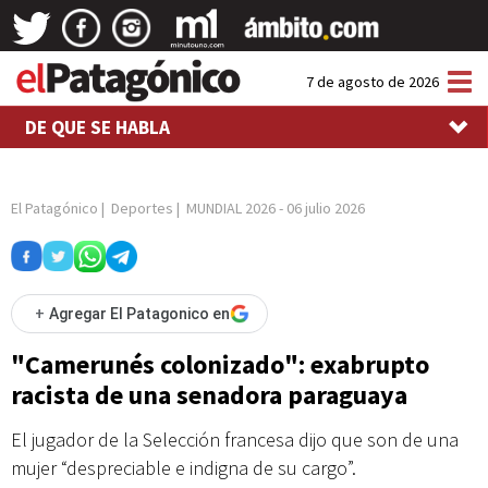
Tog
7 de agosto de 2026
nav
DE QUE SE HABLA
El Patagónico
|
Deportes
|
MUNDIAL 2026
-
06 julio 2026
+
Agregar El Patagonico en
"Camerunés colonizado": exabrupto
racista de una senadora paraguaya
El jugador de la Selección francesa dijo que son de una
mujer “despreciable e indigna de su cargo”.