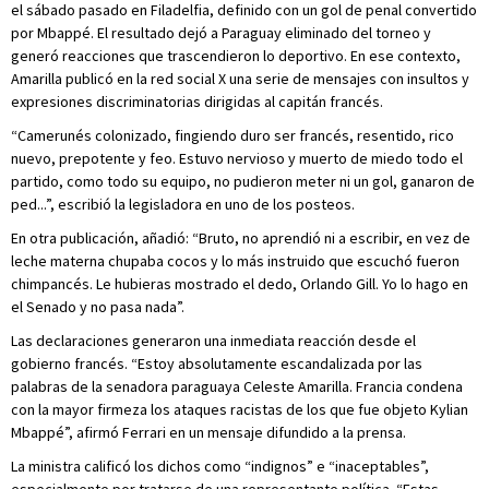
el sábado pasado en Filadelfia, definido con un gol de penal convertido
por Mbappé. El resultado dejó a Paraguay eliminado del torneo y
generó reacciones que trascendieron lo deportivo. En ese contexto,
Amarilla publicó en la red social X una serie de mensajes con insultos y
expresiones discriminatorias dirigidas al capitán francés.
“Camerunés colonizado, fingiendo duro ser francés, resentido, rico
nuevo, prepotente y feo. Estuvo nervioso y muerto de miedo todo el
partido, como todo su equipo, no pudieron meter ni un gol, ganaron de
ped...”, escribió la legisladora en uno de los posteos.
En otra publicación, añadió: “Bruto, no aprendió ni a escribir, en vez de
leche materna chupaba cocos y lo más instruido que escuchó fueron
chimpancés. Le hubieras mostrado el dedo, Orlando Gill. Yo lo hago en
el Senado y no pasa nada”.
Las declaraciones generaron una inmediata reacción desde el
gobierno francés. “Estoy absolutamente escandalizada por las
palabras de la senadora paraguaya Celeste Amarilla. Francia condena
con la mayor firmeza los ataques racistas de los que fue objeto Kylian
Mbappé”, afirmó Ferrari en un mensaje difundido a la prensa.
La ministra calificó los dichos como “indignos” e “inaceptables”,