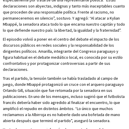
especialmente por tratarse de una representante política. “Estas
declaraciones son abyectas, indignas y tanto más inaceptables cuanto
que proceden de una responsable política. Frente al racismo, no
permaneceremos en silencio”, sostuvo. Y agregó: “Al atacar a Kylian
Mbappé, la senadora ataca todo lo que encarna nuestro capitán y todo
lo que defiende nuestro país: la libertad, la igualdad y la fraternidad”.
El episodio volvió a poner en el centro del debate el impacto de los
discursos públicos en redes sociales y la responsabilidad de los
dirigentes políticos. Amarilla, integrante del Congreso paraguayo y
figura habitual en el debate mediático local, es conocida por su estilo
confrontativo y por protagonizar controversias a partir de sus
declaraciones.
Tras el partido, la tensión también se había trasladado al campo de
juego, donde Mbappé protagonizó un cruce con el arquero paraguayo
Orlando Gill, situación que fue retomada por la senadora en sus
publicaciones. En uno de los mensajes, incluso sugirió que el futbolista
francés debería haber sido agredido al finalizar el encuentro, lo que
amplificó el repudio en distintos ámbitos. “Lo único que muchos
reclamamos a la Albirroja es no haberle dado una bofetada de mano
abierta después que terminó el partido”, aseguró la senadora.