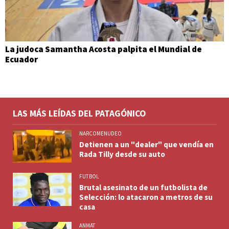
La judoca Samantha Acosta palpita el Mundial de
Ecuador
LAS MÁS LEÍDAS DEL PATAGÓNICO
NARCOMENUDEO
Detienen a un "dealer" que vendía en
Rada Tilly desde su auto
FUTBOL
Brutal asesinato de un futbolista de
Selección: lo atacaron a metros de su
casa
ANMAT