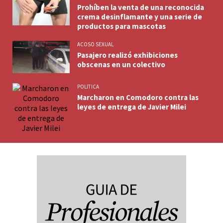
Prohíben la venta de una reconocida
crema desinflamante y una serie de
productos para mascotas
ACOSO SEXUAL
Pasajero realizó exhibiciones
obscenas en un colectivo
POLITICA
Marcharon en Comodoro contra las
leyes de entrega de Javier Milei