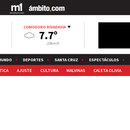
COMODORO RIVADAVIA
7.7°
20km/h
MUNDO
DEPORTES
SANTA CRUZ
ESPECTÁCULOS
TICA
AJUSTE
CULTURA
MALVINAS
CALETA OLIVIA