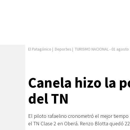
El Patagónico
|
Deportes
|
TURISMO NACIONAL
-
01 agosto
Canela hizo la p
del TN
El piloto rafaelino cronometró el mejor tiempo 
el TN Clase 2 en Oberá. Renzo Blotta quedó 22