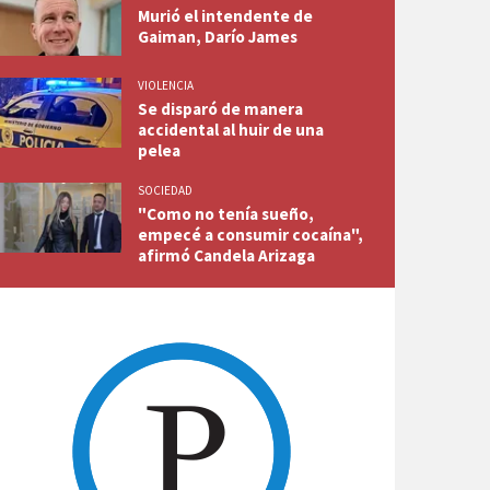
Murió el intendente de
Gaiman, Darío James
VIOLENCIA
Se disparó de manera
accidental al huir de una
pelea
SOCIEDAD
"Como no tenía sueño,
empecé a consumir cocaína",
afirmó Candela Arizaga