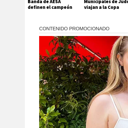
Banda de AESA
Municipales de Jud
definen el campeón
viajan a la Copa
del futsal local
Hikari en Viedma