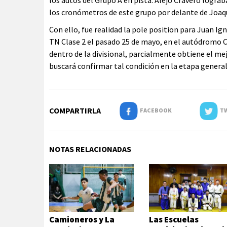
los autos del Grupo A en pista. Alejo Cravero logra
los cronómetros de este grupo por delante de Joaquí
Con ello, fue realidad la pole position para Juan I
TN Clase 2 el pasado 25 de mayo, en el autódromo C
dentro de la divisional, parcialmente obtiene el mej
buscará confirmar tal condición en la etapa general q
COMPARTIRLA
FACEBOOK
TW
NOTAS RELACIONADAS
Camioneros y La
Las Escuelas