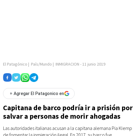
El Patagónico
|
País/Mundo
|
INMIGRACION
-
11 junio 2019
+
Agregar El Patagonico en
Capitana de barco podría ir a prisión por
salvar a personas de morir ahogadas
Las autoridades italianas acusan a la capitana alemana Pia Klemp
de fomentar la inmigración ilegal. En 2017, su barco fue