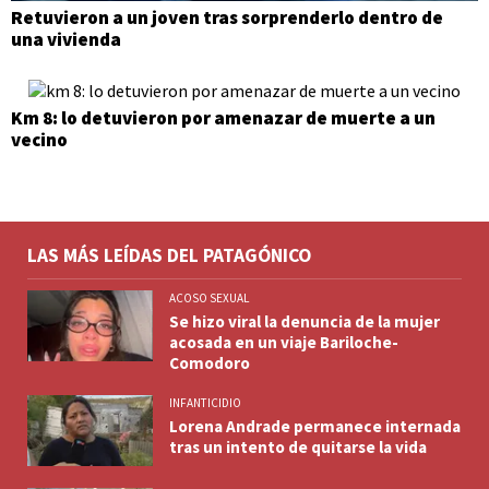
Retuvieron a un joven tras sorprenderlo dentro de
una vivienda
Km 8: lo detuvieron por amenazar de muerte a un
vecino
LAS MÁS LEÍDAS DEL PATAGÓNICO
ACOSO SEXUAL
Se hizo viral la denuncia de la mujer
acosada en un viaje Bariloche-
Comodoro
INFANTICIDIO
Lorena Andrade permanece internada
tras un intento de quitarse la vida