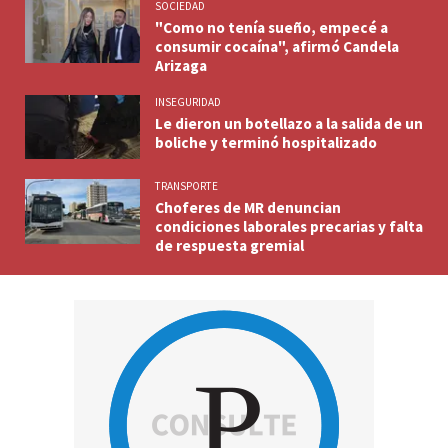
SOCIEDAD
"Como no tenía sueño, empecé a
consumir cocaína", afirmó Candela
Arizaga
INSEGURIDAD
Le dieron un botellazo a la salida de un
boliche y terminó hospitalizado
TRANSPORTE
Choferes de MR denuncian
condiciones laborales precarias y falta
de respuesta gremial