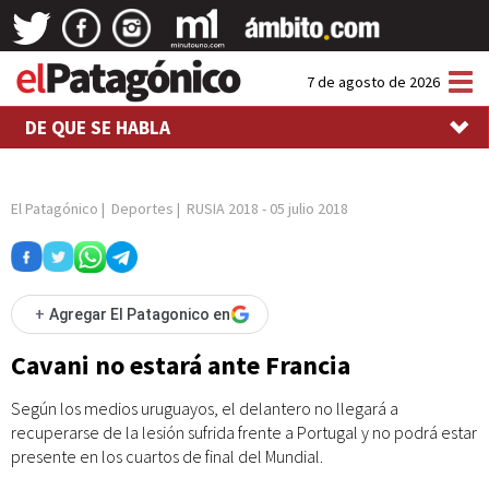
Tog
7 de agosto de 2026
nav
DE QUE SE HABLA
El Patagónico
|
Deportes
|
RUSIA 2018
-
05 julio 2018
+
Agregar El Patagonico en
Cavani no estará ante Francia
Según los medios uruguayos, el delantero no llegará a
recuperarse de la lesión sufrida frente a Portugal y no podrá estar
presente en los cuartos de final del Mundial.