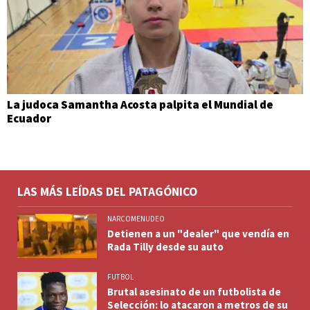
La judoca Samantha Acosta palpita el Mundial de
Ecuador
LAS MÁS LEÍDAS DEL PATAGÓNICO
NARCOMENUDEO
Detienen a un "dealer" que vendía en
Rada Tilly desde su auto
FUTBOL
Brutal asesinato de un futbolista de
Selección: lo atacaron a metros de su