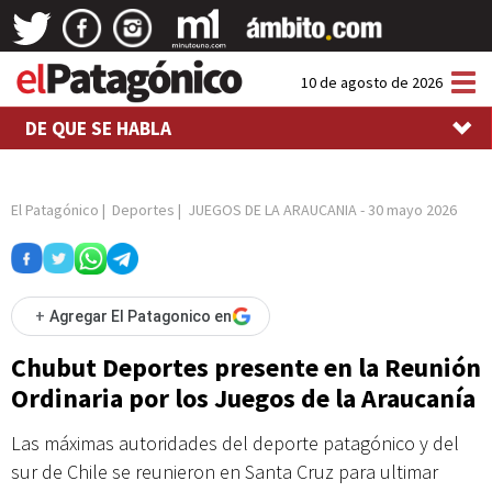
Tog
10 de agosto de 2026
nav
DE QUE SE HABLA
El Patagónico
|
Deportes
|
JUEGOS DE LA ARAUCANIA
-
30 mayo 2026
+
Agregar El Patagonico en
Chubut Deportes presente en la Reunión
Ordinaria por los Juegos de la Araucanía
Las máximas autoridades del deporte patagónico y del
sur de Chile se reunieron en Santa Cruz para ultimar