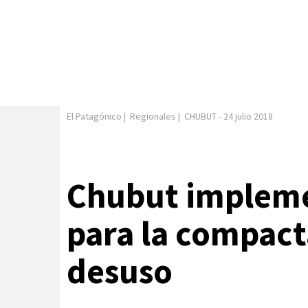
El Patagónico
|
Regionales
|
CHUBUT
-
24 julio 2018
Chubut implem
para la compact
desuso