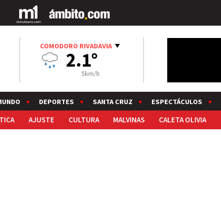
COMODORO RIVADAVIA
2.1°
5km/h
MUNDO
DEPORTES
SANTA CRUZ
ESPECTÁCULOS
TICA
AJUSTE
CULTURA
MALVINAS
CALETA OLIVIA