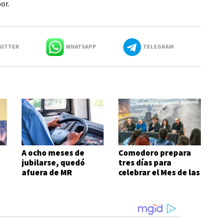
or.
ITTER
WHATSAPP
TELEGRAM
A ocho meses de
Comodoro prepara
jubilarse, quedó
tres días para
afuera de MR
celebrar el Mes de las
Infancias