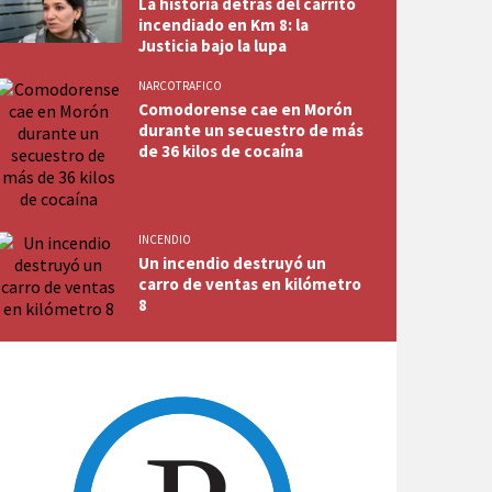
La historia detrás del carrito
incendiado en Km 8: la
Justicia bajo la lupa
NARCOTRAFICO
Comodorense cae en Morón
durante un secuestro de más
de 36 kilos de cocaína
INCENDIO
Un incendio destruyó un
carro de ventas en kilómetro
8