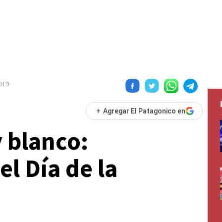
2019
+
Agregar El Patagonico en
y blanco:
el Día de la