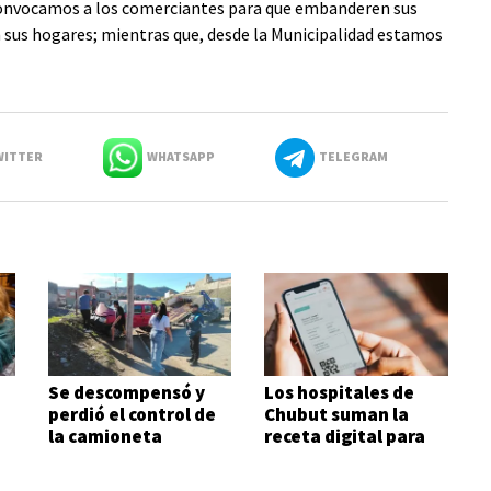
o convocamos a los comerciantes para que embanderen sus
n sus hogares; mientras que, desde la Municipalidad estamos
ITTER
WHATSAPP
TELEGRAM
Se descompensó y
Los hospitales de
perdió el control de
Chubut suman la
a
la camioneta
receta digital para
agilizar el acceso a
medicamentos