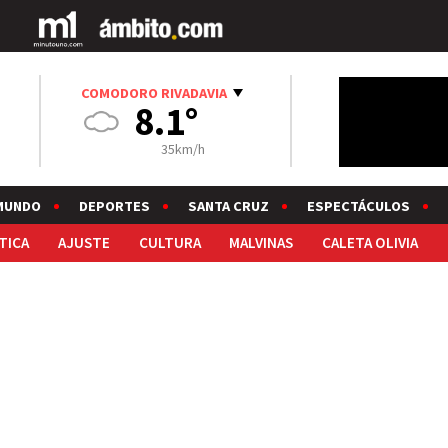
COMODORO RIVADAVIA
8.1°
35km/h
MUNDO
DEPORTES
SANTA CRUZ
ESPECTÁCULOS
TICA
AJUSTE
CULTURA
MALVINAS
CALETA OLIVIA