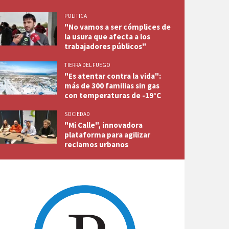
POLITICA
"No vamos a ser cómplices de
la usura que afecta a los
trabajadores públicos"
TIERRA DEL FUEGO
"Es atentar contra la vida":
más de 300 familias sin gas
con temperaturas de -19°C
SOCIEDAD
"Mi Calle", innovadora
plataforma para agilizar
reclamos urbanos