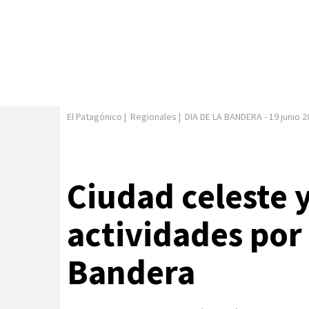
El Patagónico
|
Regionales
|
DIA DE LA BANDERA
-
19 junio 
Ciudad celeste 
actividades por 
Bandera