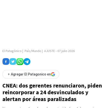
El Patagónico
|
País/Mundo
|
AJUSTE
-
07 julio 2026
+
Agregar El Patagonico en
CNEA: dos gerentes renunciaron, piden
reincorporar a 24 desvinculados y
alertan por áreas paralizadas