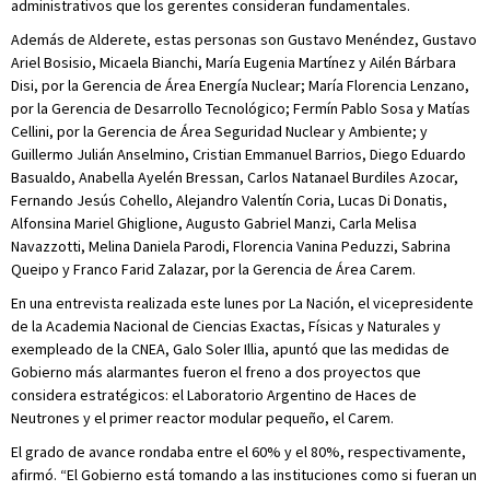
administrativos que los gerentes consideran fundamentales.
Además de Alderete, estas personas son Gustavo Menéndez, Gustavo
Ariel Bosisio, Micaela Bianchi, María Eugenia Martínez y Ailén Bárbara
Disi, por la Gerencia de Área Energía Nuclear; María Florencia Lenzano,
por la Gerencia de Desarrollo Tecnológico; Fermín Pablo Sosa y Matías
Cellini, por la Gerencia de Área Seguridad Nuclear y Ambiente; y
Guillermo Julián Anselmino, Cristian Emmanuel Barrios, Diego Eduardo
Basualdo, Anabella Ayelén Bressan, Carlos Natanael Burdiles Azocar,
Fernando Jesús Cohello, Alejandro Valentín Coria, Lucas Di Donatis,
Alfonsina Mariel Ghiglione, Augusto Gabriel Manzi, Carla Melisa
Navazzotti, Melina Daniela Parodi, Florencia Vanina Peduzzi, Sabrina
Queipo y Franco Farid Zalazar, por la Gerencia de Área Carem.
En una entrevista realizada este lunes por La Nación, el vicepresidente
de la Academia Nacional de Ciencias Exactas, Físicas y Naturales y
exempleado de la CNEA, Galo Soler Illia, apuntó que las medidas de
Gobierno más alarmantes fueron el freno a dos proyectos que
considera estratégicos: el Laboratorio Argentino de Haces de
Neutrones y el primer reactor modular pequeño, el Carem.
El grado de avance rondaba entre el 60% y el 80%, respectivamente,
afirmó. “El Gobierno está tomando a las instituciones como si fueran un