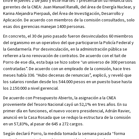
Entre el jueves 2 de julio y este martes 7 presentaron su renuncia dos
gerentes de la CNEA: Juan Manuel Ranalli, del área de Energía Nuclear, y
Karina Alejandra Pierpauli, del Área de Investigación, Desarrollo y
Aplicación. De acuerdo con miembros de la comisión consultados, solo
esas dos gerencias manejan 1400 personas.
En concreto, el 30 de junio pasado fueron desvinculados 60 miembros
del organismo en un operativo del que participaron la Policía Federal y
la Gendarmería. Por desvinculación, en la administración pública se
refieren a la no renovación de contratos. De acuerdo con el tuit de
Porro de ese día, esta baja se hizo sobre “un universo de 300 personas
contratadas”. De acuerdo con un empleado de la comisión, hace tres
meses había 336. “Hubo decenas de renuncias”, explicó, y reveló que
los salarios rondan desde los 544.000 pesos en un puesto base hasta
los 2.150.000 a nivel gerencial.
De acuerdo con Presupuesto Abierto, la asignación a la CNEA
proveniente del Tesoro Nacional cayó un 52,1% en tres años. En su
primer día en funciones, el nuevo vocero presidencial, Adrián Ravier,
anunció en la Casa Rosada que se redujo la estructura de la comisión
en un 57,83%, al pasar de 645 a 272 cargos.
Según declaró Porro, la medida tomada la semana pasada “forma