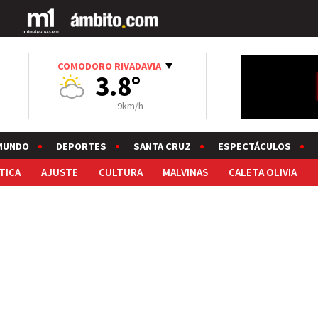
COMODORO RIVADAVIA
3.8°
9km/h
MUNDO
DEPORTES
SANTA CRUZ
ESPECTÁCULOS
TICA
AJUSTE
CULTURA
MALVINAS
CALETA OLIVIA