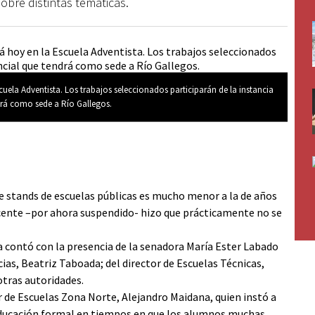
obre distintas temáticas.
scuela Adventista. Los trabajos seleccionados participarán de la instancia
drá como sede a Río Gallegos.
de stands de escuelas públicas es mucho menor a la de años
ocente –por ahora suspendido- hizo que prácticamente no se
 contó con la presencia de la senadora María Ester Labado
cias, Beatriz Taboada; del director de Escuelas Técnicas,
otras autoridades.
or de Escuelas Zona Norte, Alejandro Maidana, quien instó a
 educación formal en tiempos en que los alumnos muchas