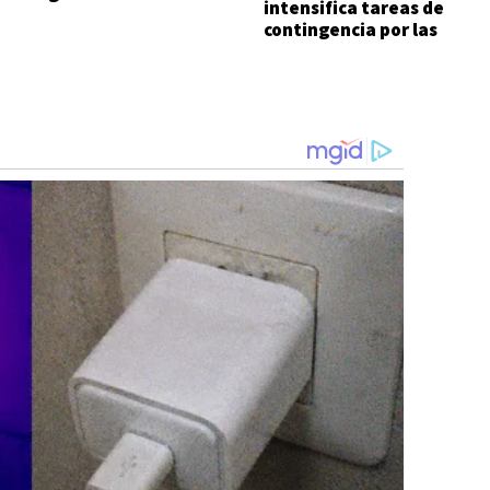
intensifica tareas de
apagón
contingencia por las
lluvias