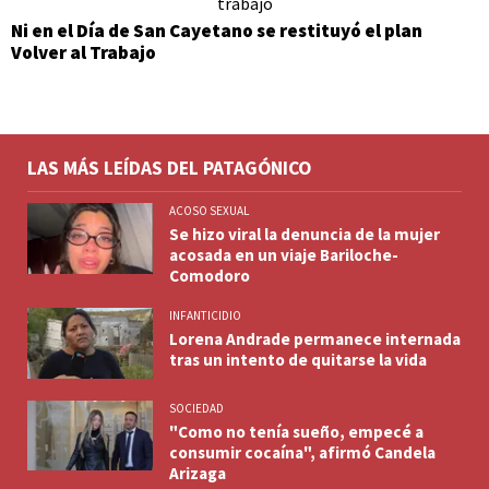
Ni en el Día de San Cayetano se restituyó el plan
Volver al Trabajo
LAS MÁS LEÍDAS DEL PATAGÓNICO
ACOSO SEXUAL
Se hizo viral la denuncia de la mujer
acosada en un viaje Bariloche-
Comodoro
INFANTICIDIO
Lorena Andrade permanece internada
tras un intento de quitarse la vida
SOCIEDAD
"Como no tenía sueño, empecé a
consumir cocaína", afirmó Candela
Arizaga