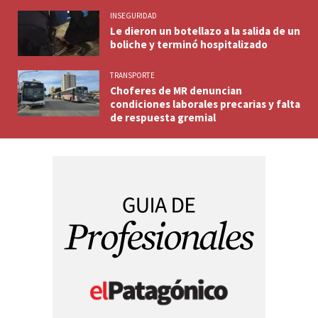
INSEGURIDAD
Le dieron un botellazo a la salida de un
boliche y terminó hospitalizado
TRANSPORTE
Choferes de MR denuncian
condiciones laborales precarias y falta
de respuesta gremial