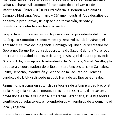
Othar Macharashvili, acompañó este sábado en el Centro de
Información Pública (CIP) la realización de la Jornada Regional de
Cannabis Medicinal, Veterinario y Cáñamo Industrial: “Los desafíos del
desarrollo productivo”, un espacio de formación, debate y
construcción colectiva en torno al sector.
La apertura contó además con la presencia del presidente del Ente
Autárquico Comodoro Conocimiento y Desarrollo, Rubén Zárate; el
gerente ejecutivo de la Agencia, Domingo Squillace; el secretario de
Gobierno, Sergio Bohe; la subsecretaria de Salud, Gabriela Moreno; el
secretario de Salud de Provincia, Sergio Wisky; el diputado provincial
Gustavo Fita; concejales; la intendenta de Rada Tilly, Mariel Peralta; y la
directora y coordinadora de la Diplomatura Universitaria en Cannabis,
Salud, Derecho, Producción y Gestión de la Facultad de Ciencias
Jurídicas de la UNPSJB sede Esquel, María de las Nieves González.
Asimismo, participaron autoridades locales de la Universidad Nacional
de la Patagonia San Juan Bosco, del INTA, del CONICET, disertantes,
profesionales de la salud y de la medicina veterinaria, investigadores,
científicos, productores, emprendedores y miembros de la comunidad
local y regional.
Durante la apertura, Macharashvili destacó el trabajo articulado que