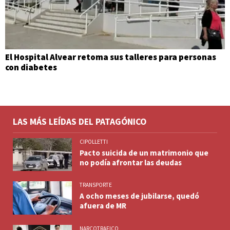
El Hospital Alvear retoma sus talleres para personas
con diabetes
LAS MÁS LEÍDAS DEL PATAGÓNICO
CIPOLLETTI
Pacto suicida de un matrimonio que
no podía afrontar las deudas
TRANSPORTE
A ocho meses de jubilarse, quedó
afuera de MR
NARCOTRAFICO