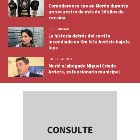
Comodorense cae en Morón durante
un secuestro de más de 36 kilos de
cocaína
INSEGURIDAD
La historia detrás del carrito
incendiado en Km 8: la Justicia bajo la
lupa
FALLECIMIENTO
Murió el abogado Miguel Criado
Arrieta, exfuncionario municipal