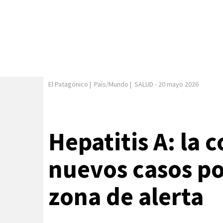
El Patagónico
|
País/Mundo
|
SALUD
-
20 mayo 2026
Hepatitis A: la 
nuevos casos po
zona de alerta