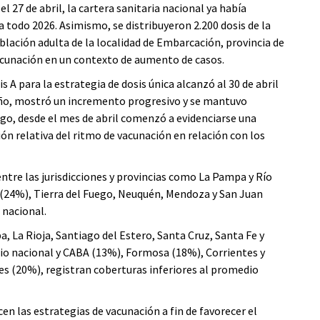
l 27 de abril, la cartera sanitaria nacional ya había
ra todo 2026. Asimismo, se distribuyeron 2.200 dosis de la
oblación adulta de la localidad de Embarcación, provincia de
 vacunación en un contexto de aumento de casos.
 A para la estrategia de dosis única alcanzó al 30 de abril
año, mostró un incremento progresivo y se mantuvo
o, desde el mes de abril comenzó a evidenciarse una
ón relativa del ritmo de vacunación en relación con los
tre las jurisdicciones y provincias como La Pampa y Río
 (24%), Tierra del Fuego, Neuquén, Mendoza y San Juan
 nacional.
, La Rioja, Santiago del Estero, Santa Cruz, Santa Fe y
o nacional y CABA (13%), Formosa (18%), Corrientes y
es (20%), registran coberturas inferiores al promedio
cen las estrategias de vacunación a fin de favorecer el