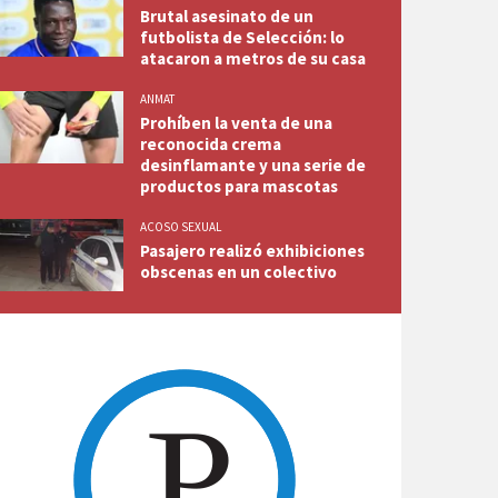
Brutal asesinato de un
futbolista de Selección: lo
atacaron a metros de su casa
ANMAT
Prohíben la venta de una
reconocida crema
desinflamante y una serie de
productos para mascotas
ACOSO SEXUAL
Pasajero realizó exhibiciones
obscenas en un colectivo