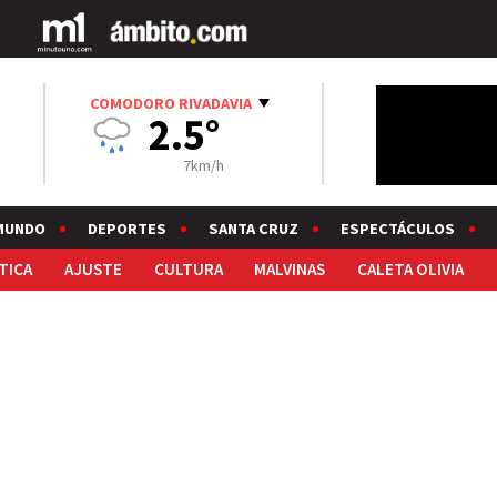
COMODORO RIVADAVIA
2.5°
7km/h
MUNDO
DEPORTES
SANTA CRUZ
ESPECTÁCULOS
TICA
AJUSTE
CULTURA
MALVINAS
CALETA OLIVIA