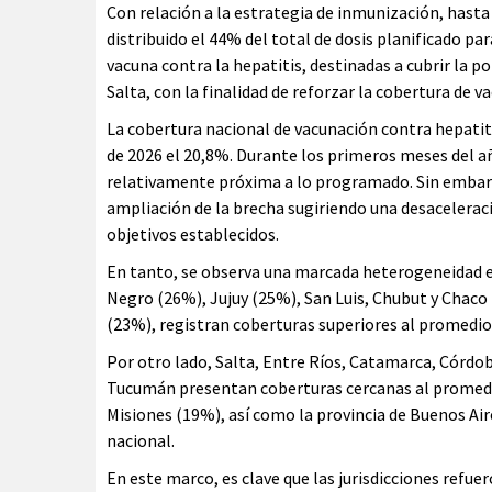
Con relación a la estrategia de inmunización, hasta e
distribuido el 44% del total de dosis planificado pa
vacuna contra la hepatitis, destinadas a cubrir la p
Salta, con la finalidad de reforzar la cobertura de
La cobertura nacional de vacunación contra hepatitis
de 2026 el 20,8%. Durante los primeros meses del 
relativamente próxima a lo programado. Sin embarg
ampliación de la brecha sugiriendo una desaceleraci
objetivos establecidos.
En tanto, se observa una marcada heterogeneidad en
Negro (26%), Jujuy (25%), San Luis, Chubut y Chaco
(23%), registran coberturas superiores al promedio
Por otro lado, Salta, Entre Ríos, Catamarca, Córdoba
Tucumán presentan coberturas cercanas al promedi
Misiones (19%), así como la provincia de Buenos Air
nacional.
En este marco, es clave que las jurisdicciones refuer