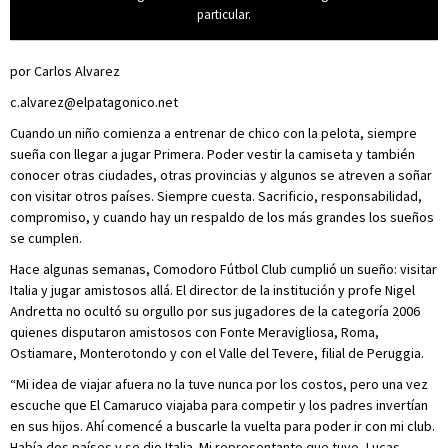
particular.
por Carlos Alvarez
c.alvarez@elpatagonico.net
Cuando un niño comienza a entrenar de chico con la pelota, siempre
sueña con llegar a jugar Primera. Poder vestir la camiseta y también
conocer otras ciudades, otras provincias y algunos se atreven a soñar
con visitar otros países. Siempre cuesta. Sacrificio, responsabilidad,
compromiso, y cuando hay un respaldo de los más grandes los sueños
se cumplen.
Hace algunas semanas, Comodoro Fútbol Club cumplió un sueño: visitar
Italia y jugar amistosos allá. El director de la institución y profe Nigel
Andretta no ocultó su orgullo por sus jugadores de la categoría 2006
quienes disputaron amistosos con Fonte Meravigliosa, Roma,
Ostiamare, Monterotondo y con el Valle del Tevere, filial de Peruggia.
“Mi idea de viajar afuera no la tuve nunca por los costos, pero una vez
escuche que El Camaruco viajaba para competir y los padres invertían
en sus hijos. Ahí comencé a buscarle la vuelta para poder ir con mi club.
Había dos países y se dio Italia. Mi representante que tuve, Lucas