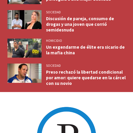
SOCIEDAD
Discusión de pareja, consumo de
drogas y una joven que corrió
semidesnuda
HOMICIDIO
Un exgendarme de élite era sicario de
la mafia china
SOCIEDAD
Preso rechazó la libertad condicional
por amor: quiere quedarse en la cárcel
con su novio