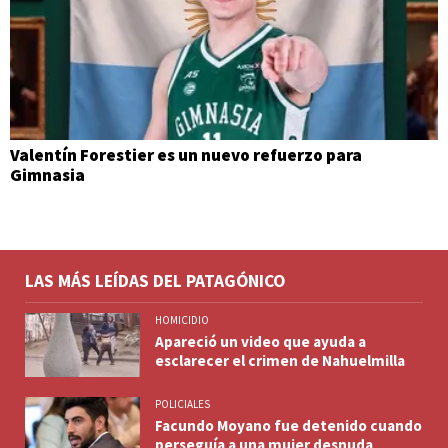
Valentín Forestier es un nuevo refuerzo para
Gimnasia
LAS MÁS LEÍDAS DEL PATAGÓNICO
HOMICIDIO
Apareció un video que ayuda a
esclarecer el crimen de Nahuelmilla
POLICIALES
Facundo Moyano fue detenido cuando
perseguía a una mujer desnuda