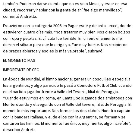
también. Pudieron darse cuenta que no es solo Messi, y estar en esa
ciudad, recorrer y hablar con la gente de ahí fue algo maravilloso”,
comentó Andretta.
Estuvieron con la categoría 2006 en Paganesee y de ahí a Lecce, donde
estuvieron cuatro días más. “Nos trataron muy bien. Nos dieron bolsos
con ropa y pelotas. El vínculo fue terrible. En un entrenamiento me
dieron el silbato para que lo diriga yo. Fue muy fuerte. Nos recibieron
de brazos abiertos y eso es lo más valorable”, subrayó.
EL MOMENTO MAS
IMPORTANTE DE CFC
En época de Mundial, el himno nacional genera un cosquilleo especial a
los argentinos, y algo parecido le pasó a Comodoro Futbol Club cuando
en el partido jugador frente a Valle del Tevere, filial de Peruggia.
“Cuando estuvimos en Roma, en Cantalupo jugamos dos amistosos con
Monterotondo y el segundo con el Valle del tevere, filial de Peruggia. El
momento más importante. Nos forman los dos clubes. Nuestro capitán
con la bandera italiana, y el de ellos con la Argentina, se forman y se
cantaron los himnos. El momento fue único, muy fuerte, algo increíble”,
describió Andreta.