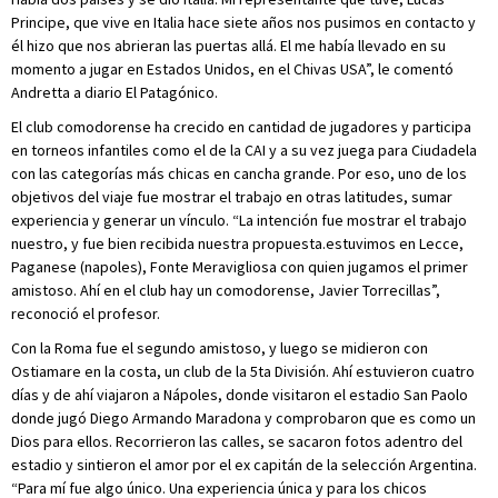
Principe, que vive en Italia hace siete años nos pusimos en contacto y
él hizo que nos abrieran las puertas allá. El me había llevado en su
momento a jugar en Estados Unidos, en el Chivas USA”, le comentó
Andretta a diario El Patagónico.
El club comodorense ha crecido en cantidad de jugadores y participa
en torneos infantiles como el de la CAI y a su vez juega para Ciudadela
con las categorías más chicas en cancha grande. Por eso, uno de los
objetivos del viaje fue mostrar el trabajo en otras latitudes, sumar
experiencia y generar un vínculo. “La intención fue mostrar el trabajo
nuestro, y fue bien recibida nuestra propuesta.estuvimos en Lecce,
Paganese (napoles), Fonte Meravigliosa con quien jugamos el primer
amistoso. Ahí en el club hay un comodorense, Javier Torrecillas”,
reconoció el profesor.
Con la Roma fue el segundo amistoso, y luego se midieron con
Ostiamare en la costa, un club de la 5ta División. Ahí estuvieron cuatro
días y de ahí viajaron a Nápoles, donde visitaron el estadio San Paolo
donde jugó Diego Armando Maradona y comprobaron que es como un
Dios para ellos. Recorrieron las calles, se sacaron fotos adentro del
estadio y sintieron el amor por el ex capitán de la selección Argentina.
“Para mí fue algo único. Una experiencia única y para los chicos